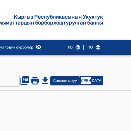
Кыргыз Республикасынын Укуктук
лыматтардын борборлоштурулган банкы
|
KG
RU
улярдуу суроолор
Салыштыруу
OPEN
DATA