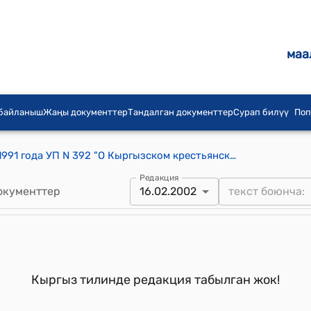
маа
 байланыш
Жаңы документтер
Тандалган документтер
Сурап билүү
Поп
Указ Президента КР от 5 декабря 1991 года УП N 392 "О Кыргызском крестьянском банке"
Редакция
окументтер
16.02.2002
Кыргыз тилинде редакция табылган жок!