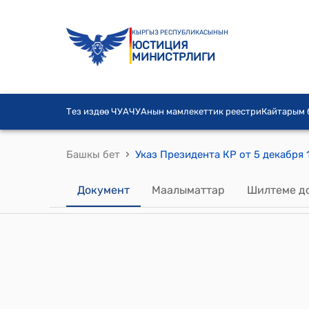
КЫРГЫЗ РЕСПУБЛИКАСЫНЫН
ЮСТИЦИЯ
МИНИСТРЛИГИ
Тез издөө ЧУА
ЧУАнын мамлекеттик реестри
Кайтарым
›
Башкы бет
Документ
Маалыматтар
Шилтеме д