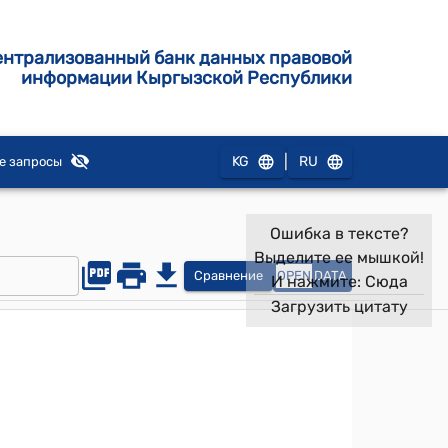
ентрализованный банк данных правовой
информации Кыргызской Республики
|
KG
RU
е запросы
Ошибка в тексте?
Выделите ее мышкой!
Сравнение
OPEN
DATA
И нажмите:
Сюда
Загрузить цитату