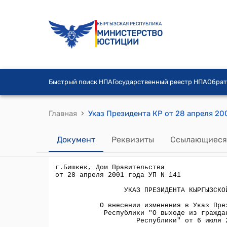
КЫРГЫЗСКАЯ РЕСПУБЛИКА
МИНИСТЕРСТВО
ЮСТИЦИИ
Быстрый поиск НПА
Государственный реестр НПА
Обрат
›
Главная
Документ
Реквизиты
Ссылающиеся