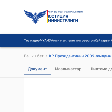
КЫРГЫЗ РЕСПУБЛИКАСЫНЫН
ЮСТИЦИЯ
МИНИСТРЛИГИ
Тез издөө ЧУА
ЧУАнын мамлекеттик реестри
Кайтарым
›
Башкы бет
Документ
Маалыматтар
Шилтеме д