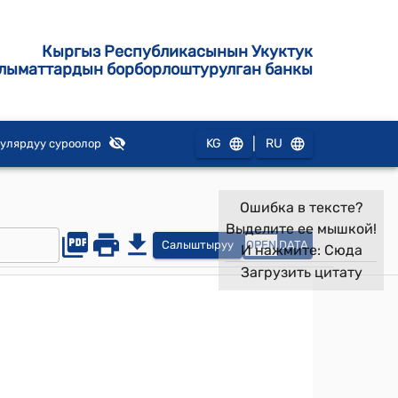
Кыргыз Республикасынын Укуктук
лыматтардын борборлоштурулган банкы
|
KG
RU
улярдуу суроолор
Ошибка в тексте?
Выделите ее мышкой!
Салыштыруу
OPEN
DATA
И нажмите:
Сюда
Загрузить цитату