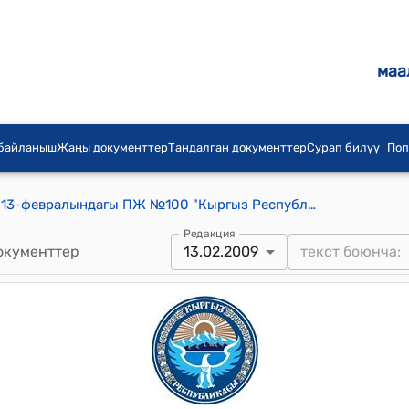
маа
 байланыш
Жаңы документтер
Тандалган документтер
Сурап билүү
Поп
КР Президентинин 2009-жылдын 13-февралындагы ПЖ №100 "Кыргыз Республикасынын мамлекеттик органдарынын түзүмүн оптималдаштыруу жөнүндө" Кыргыз Республикасынын Президентинин 2005-жылдын 30-ноябрындагы Жарлыгына өзгөртүүлөрдү жана толуктоо киргизүү тууралу" жарлыгы
Редакция
окументтер
13.02.2009