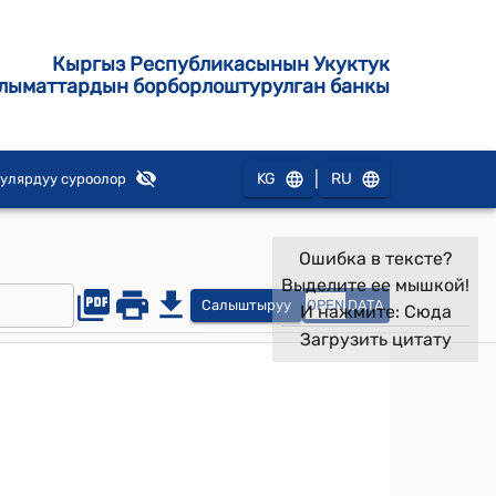
Кыргыз Республикасынын Укуктук
лыматтардын борборлоштурулган банкы
|
KG
RU
улярдуу суроолор
Ошибка в тексте?
Выделите ее мышкой!
Салыштыруу
OPEN
DATA
И нажмите:
Сюда
Загрузить цитату