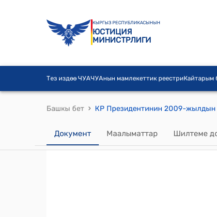
КЫРГЫЗ РЕСПУБЛИКАСЫНЫН
ЮСТИЦИЯ
МИНИСТРЛИГИ
Тез издөө ЧУА
ЧУАнын мамлекеттик реестри
Кайтарым
›
Башкы бет
Документ
Маалыматтар
Шилтеме д