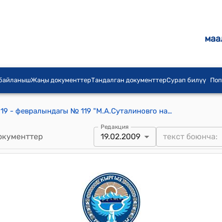
маа
 байланыш
Жаңы документтер
Тандалган документтер
Сурап билүү
Поп
КР Президентинин 2009-жылдын 19 - февралындагы № 119 "М.А.Суталиновго наам берүү жөнүндө" жарлыгы
Редакция
окументтер
19.02.2009