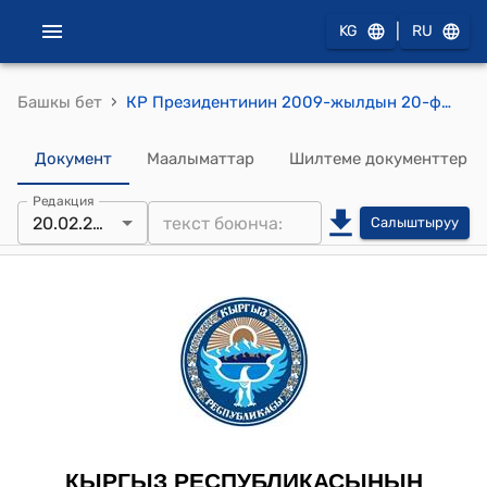
|
KG
RU
›
Башкы бет
КР Президентинин 2009-жылдын 20-февралындагы № 127 "Кыргыз Республикасынын жергиликтүү сотунун Төрагасын дайындоо жөнүндө" жарлыгы
Документ
Маалыматтар
Шилтеме документтер
Редакция
20.02.2009
Салыштыруу