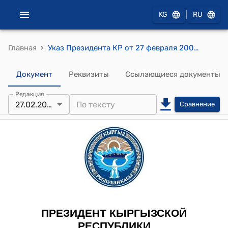
|
KG
RU
›
Главная
Указ Президента КР от 27 февраля 2009 года УП №138 "О награждении многодетных матерей республики медалью "Эне данкы"
Документ
Реквизиты
Ссылающиеся документы
Редакция
27.02.2009
Сравнение