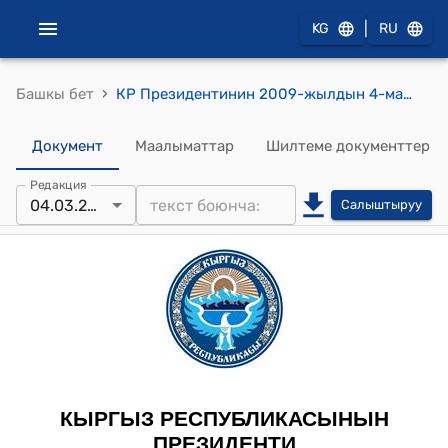
|
KG
RU
›
Башкы бет
КР Президентинин 2009-жылдын 4-мартындагы ПЖ №148 "Е.В.Булдакова жөнүндө" жарлыгы
Документ
Маалыматтар
Шилтеме документтер
Редакция
04.03.2009
Салыштыруу