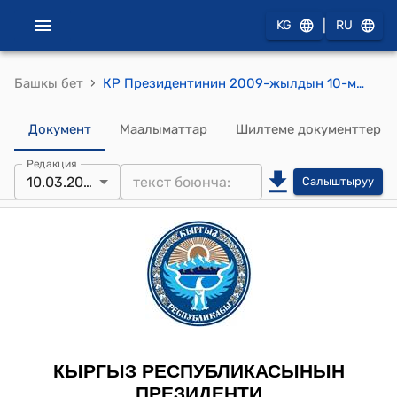
|
KG
RU
›
Башкы бет
КР Президентинин 2009-жылдын 10-мартындагы ПЖ № 149 "А.Т.Керимкулов жөнүндө" жарлыгы
Документ
Маалыматтар
Шилтеме документтер
Редакция
10.03.2009
Салыштыруу