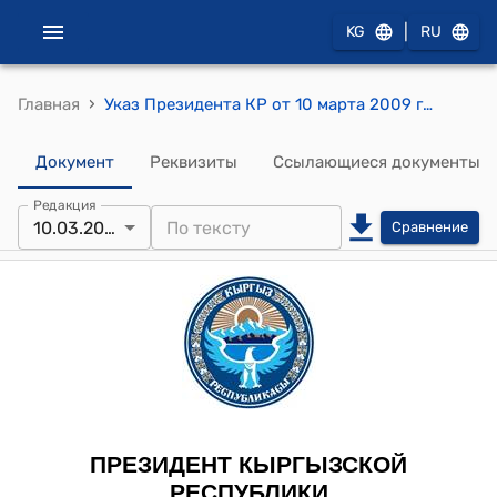
|
KG
RU
›
Главная
Указ Президента КР от 10 марта 2009 года УП № 149 "О Керимкулове А.Т."
Документ
Реквизиты
Ссылающиеся документы
Редакция
10.03.2009
Сравнение