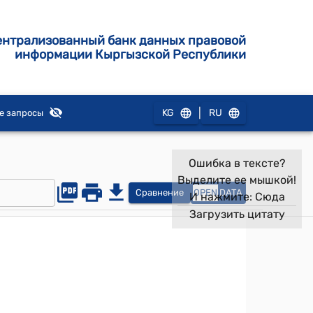
ентрализованный банк данных правовой
информации Кыргызской Республики
|
KG
RU
е запросы
Ошибка в тексте?
Выделите ее мышкой!
Сравнение
OPEN
DATA
И нажмите:
Сюда
Загрузить цитату