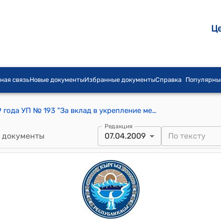
Ц
ная связь
Новые документы
Избранные документы
Справка
Популярны
Указ Президента КР от 7 апреля 2009 года УП № 193 "За вклад в укрепление межнационального согласия и единства в республике, а также в развитие национальных культур"
Редакция
 документы
07.04.2009