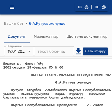
|
KG
RU
›
Башкы бет
Ө.А.Кутуев жөнүндө
Документ
Маалыматтар
Шилтеме документтер
Редакция
19.01.2001
Салыштыруу