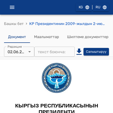
|
KG
RU
›
Башкы бет
КР Президентинин 2009-жылдын 2-июнундагы ПЖ № 259 "Республиканын финансы-экономикалык чөйрөсүнүн кызматкерлерин мамлекеттик сыйлыктар менен сыйлоо жөнүндө" жарлыгы
Документ
Маалыматтар
Шилтеме документтер
Редакция
02.06.2009
Салыштыруу