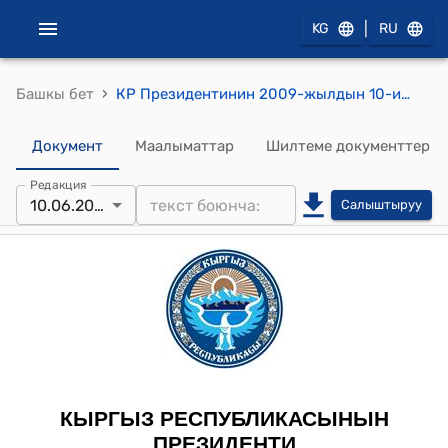
|
KG
RU
›
Башкы бет
КР Президентинин 2009-жылдын 10-июнундагы ПЖ № 269 "В.А.Серовду, А.К.Кулматовду мамлекеттик сыйлыктар менен сыйлоо жөнүндө"жарлыгы
Документ
Маалыматтар
Шилтеме документтер
Редакция
10.06.2009
Салыштыруу