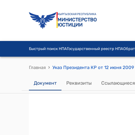
КЫРГЫЗСКАЯ РЕСПУБЛИКА
МИНИСТЕРСТВО
ЮСТИЦИИ
Быстрый поиск НПА
Государственный реестр НПА
Обрат
›
Главная
Документ
Реквизиты
Ссылающиеся