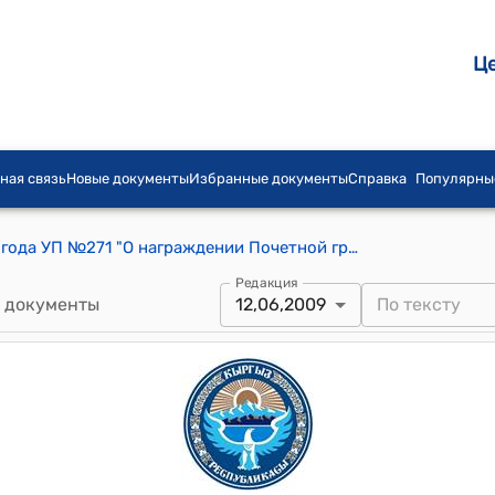
Ц
ная связь
Новые документы
Избранные документы
Справка
Популярны
Указ Президента КР от 12 июня 2009 года УП №271 "О награждении Почетной грамотой Кыргызской Республики Арынова А."
Редакция
 документы
12,06,2009