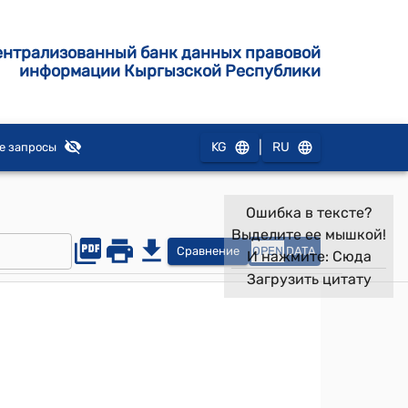
ентрализованный банк данных правовой
информации Кыргызской Республики
|
KG
RU
е запросы
Ошибка в тексте?
Выделите ее мышкой!
Сравнение
OPEN
DATA
И нажмите:
Сюда
Загрузить цитату