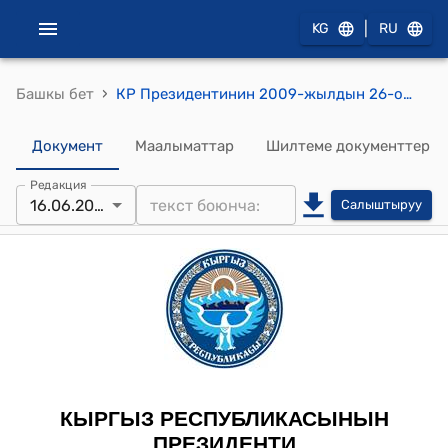
|
KG
RU
›
Башкы бет
КР Президентинин 2009-жылдын 26-октябрындагы ПЖ №425 "Кыргыз Республикасынын Өкмөтүнүн түзүмүн бекитүү жөнүндө" Кыргыз Республикасынын Мыйзамын жүзөгө ашырууну камсыз кылуу боюнча иш-чаралар тууралу" жарлыгы
Документ
Маалыматтар
Шилтеме документтер
Редакция
16.06.2011
Салыштыруу