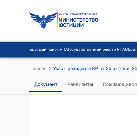
КЫРГЫЗСКАЯ РЕСПУБЛИКА
МИНИСТЕРСТВО
ЮСТИЦИИ
Быстрый поиск НПА
Государственный реестр НПА
Обрат
›
Главная
Документ
Реквизиты
Ссылающиеся