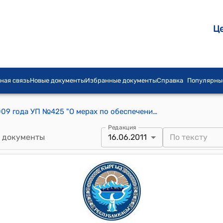
Ц
ная связь
Новые документы
Избранные документы
Справка
Популярны
Указ Президента КР от 26 октября 2009 года УП №425 "О мерах по обеспечению реализации Закона Кыргызской Республики "Об утверждении структуры Правительства Кыргызской Республики"
Редакция
 документы
16.06.2011