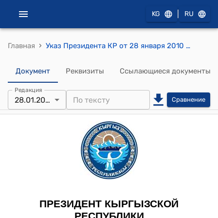
|
KG
RU
›
Главная
Указ Президента КР от 28 января 2010 года УП №24 "О Кененбаеве Э.А."
Документ
Реквизиты
Ссылающиеся документы
Редакция
28.01.2010
Сравнение