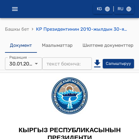
|
KG
RU
›
Башкы бет
КР Президентинин 2010-жылдын 30-январындагы ПЖ № 26 "М.Т.Акбердиев, Т.С.Батырбеков жана башкалар жөнүндө" жарлыгы
Документ
Маалыматтар
Шилтеме документтер
Редакция
30.01.2010
Салыштыруу