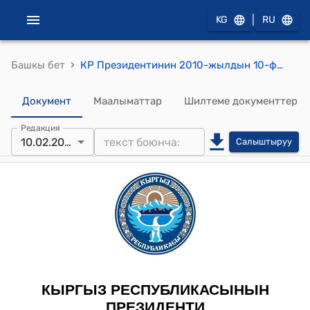
|
KG
RU
›
Башкы бет
КР Президентинин 2010-жылдын 10-февралындагы ПЖ № 37 "Э.С.Чаканов, А.Т.Уметова жөнүндө" жарлыгы
Документ
Маалыматтар
Шилтеме документтер
Редакция
10.02.2010
Салыштыруу