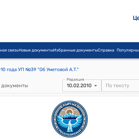
Ц
ная связь
Новые документы
Избранные документы
Справка
Популярны
10 года УП №39 "Об Уметовой А.Т."
Редакция
 документы
10.02.2010