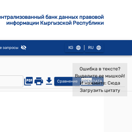
ентрализованный банк данных правовой
информации Кыргызской Республики
|
KG
RU
е запросы
Ошибка в тексте?
Выделите ее мышкой!
Сравнение
OPEN
DATA
И нажмите:
Сюда
Загрузить цитату