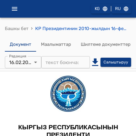
|
KG
RU
›
Башкы бет
КР Президентинин 2010-жылдын 16-февралындагы ПЖ №53 "Ш.Мирзакаримовго "Кыргыз Республикасынын эмгек сиңирген юристи" деген ардактуу наам берүү жөнүндө" жарлыгы
Документ
Маалыматтар
Шилтеме документтер
Редакция
16.02.2010
Салыштыруу