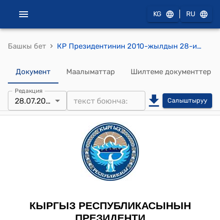
|
KG
RU
›
Башкы бет
КР Президентинин 2010-жылдын 28-июлундагы ПЖ №61 "А. Садыков жөнүндө" жарлыгы
Документ
Маалыматтар
Шилтеме документтер
Редакция
28.07.2010
Салыштыруу