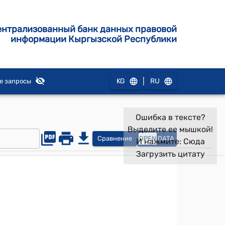
ентрализованный банк данных правовой
информации Кыргызской Республики
|
KG
RU
е запросы
Ошибка в тексте?
Выделите ее мышкой!
Сравнение
OPEN
DATA
И нажмите:
Сюда
Загрузить цитату