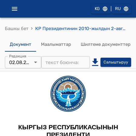
|
KG
RU
›
Башкы бет
КР Президентинин 2010-жылдын 2-августундагы ПЖ №77 "М.К. Мукамбетов жөнүндө" жарлыгы
Документ
Маалыматтар
Шилтеме документтер
Редакция
02.08.2010
Салыштыруу