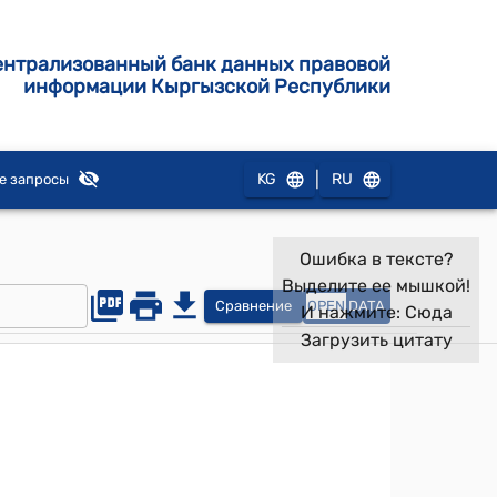
ентрализованный банк данных правовой
информации Кыргызской Республики
|
KG
RU
е запросы
Ошибка в тексте?
Выделите ее мышкой!
Сравнение
OPEN
DATA
И нажмите:
Сюда
Загрузить цитату