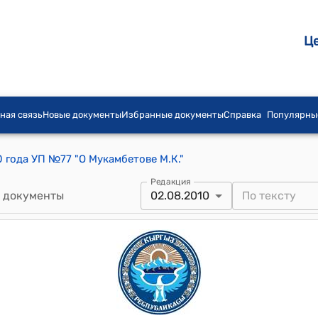
Ц
ная связь
Новые документы
Избранные документы
Справка
Популярны
0 года УП №77 "О Мукамбетове М.К."
Редакция
 документы
02.08.2010