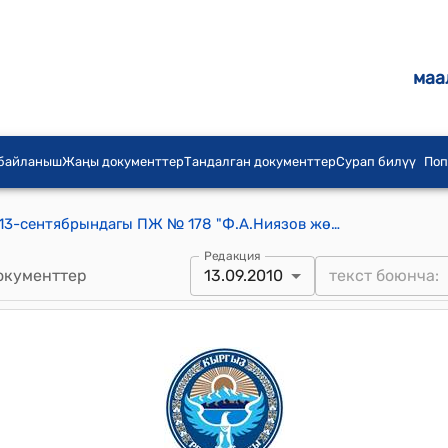
маа
 байланыш
Жаңы документтер
Тандалган документтер
Сурап билүү
Поп
КР Президентинин 2010-жылдын 13-сентябрындагы ПЖ № 178 "Ф.А.Ниязов жөнүндө" жарлыгы
Редакция
окументтер
13.09.2010