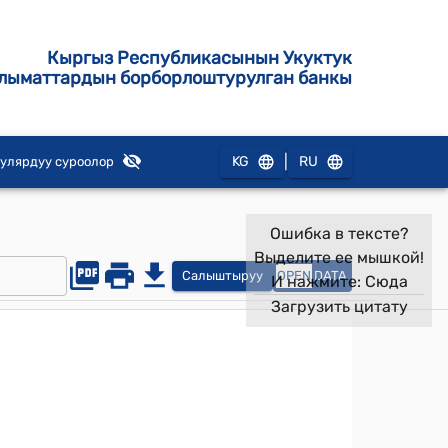
Кыргыз Республикасынын Укуктук
лыматтардын борборлоштурулган банкы
|
KG
RU
улярдуу суроолор
Ошибка в тексте?
Выделите ее мышкой!
Салыштыруу
OPEN
DATA
И нажмите:
Сюда
Загрузить цитату