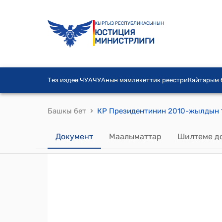
КЫРГЫЗ РЕСПУБЛИКАСЫНЫН
ЮСТИЦИЯ
МИНИСТРЛИГИ
Тез издөө ЧУА
ЧУАнын мамлекеттик реестри
Кайтарым
›
Башкы бет
Документ
Маалыматтар
Шилтеме д