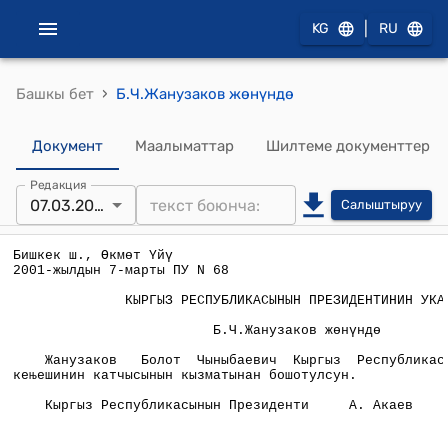
|
KG
RU
›
Башкы бет
Б.Ч.Жанузаков жөнүндө
Документ
Маалыматтар
Шилтеме документтер
Редакция
07.03.2001
Салыштыруу