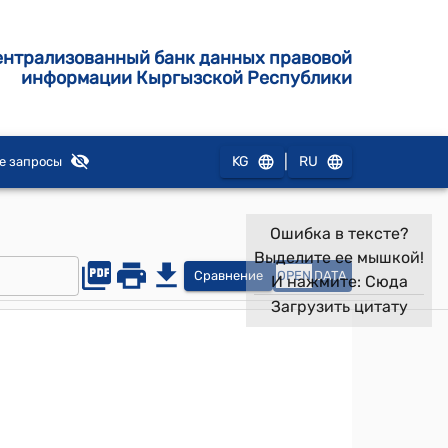
ентрализованный банк данных правовой
информации Кыргызской Республики
|
KG
RU
е запросы
Ошибка в тексте?
Выделите ее мышкой!
Сравнение
OPEN
DATA
И нажмите:
Сюда
Загрузить цитату