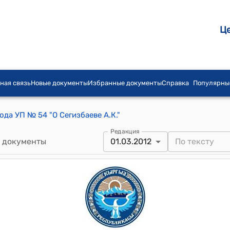
Ц
ная связь
Новые документы
Избранные документы
Справка
Популярны
ода УП № 54 "О Сегизбаеве А.К."
Редакция
 документы
01.03.2012