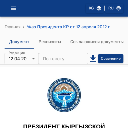
|
KG
RU
›
Главная
Указ Президента КР от 12 апреля 2012 года №84 "Об отклонении ходатайства о помиловании Чымынова Т.А."
Документ
Реквизиты
Ссылающиеся документы
Редакция
12.04.2012
Сравнение