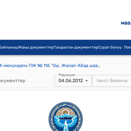
маа
 байланыш
Жаңы документтер
Тандалган документтер
Сурап билүү
Поп
КР Президентинин 2012-жылдын 4-июнундагы ПЖ № 116 "Ош, Жалал-Абад шаарларында, Ош жана Жалал-Абад облустарынын айрым райондорунда 2010-жылы июндагы кайгылуу окуяларды Эскерүү күнү жөнүндө" жарлыгы
Редакция
окументтер
04.06.2012