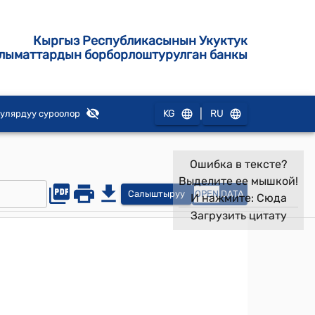
Кыргыз Республикасынын Укуктук
лыматтардын борборлоштурулган банкы
|
KG
RU
улярдуу суроолор
Ошибка в тексте?
Выделите ее мышкой!
Салыштыруу
OPEN
DATA
И нажмите:
Сюда
Загрузить цитату