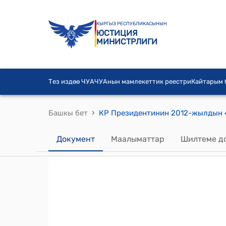
КЫРГЫЗ РЕСПУБЛИКАСЫНЫН
ЮСТИЦИЯ
МИНИСТРЛИГИ
Тез издөө ЧУА
ЧУАнын мамлекеттик реестри
Кайтарым
›
Башкы бет
Документ
Маалыматтар
Шилтеме д