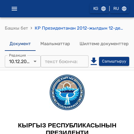
|
KG
RU
›
Башкы бет
КР Президентанан 2012-жылдын 12-декабрындагы ПУ №253 "Кыргыз Республикасынын жарандыгына кабыл алуу жөнүндө" жарлыгы
Документ
Маалыматтар
Шилтеме документтер
Редакция
10.12.2012
Салыштыруу