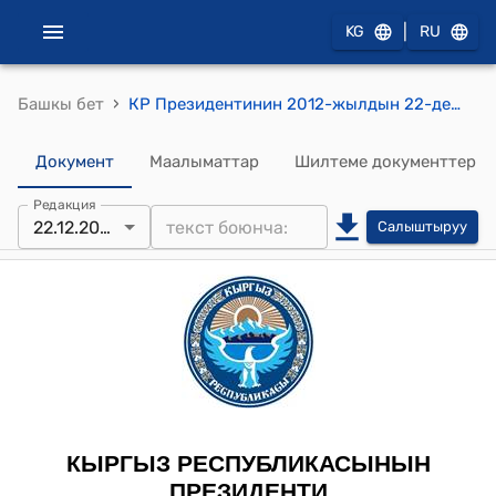
|
KG
RU
›
Башкы бет
КР Президентинин 2012-жылдын 22-декабрындагы ПУ №262 "Кыргыз Республикасынын жарандыгынан чыгуу жөнүндө" жарлыгы
Документ
Маалыматтар
Шилтеме документтер
Редакция
22.12.2012
Салыштыруу