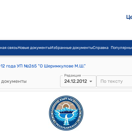
Ц
ная связь
Новые документы
Избранные документы
Справка
Популярны
012 года УП №265 "О Шеримкулове М.Ш."
Редакция
 документы
24.12.2012