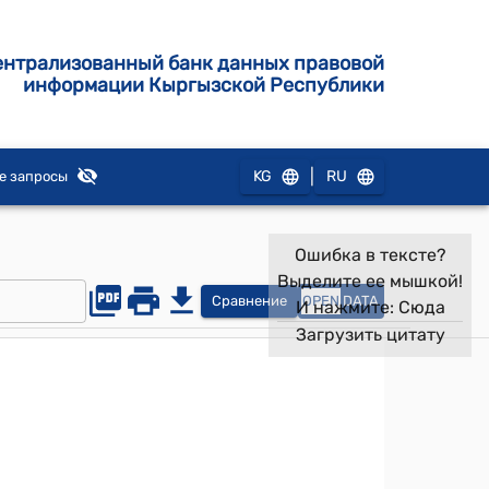
ентрализованный банк данных правовой
информации Кыргызской Республики
|
KG
RU
е запросы
Ошибка в тексте?
Выделите ее мышкой!
Сравнение
OPEN
DATA
И нажмите:
Сюда
Загрузить цитату