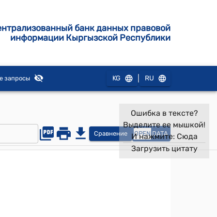
ентрализованный банк данных правовой
информации Кыргызской Республики
|
KG
RU
е запросы
Ошибка в тексте?
Выделите ее мышкой!
Сравнение
OPEN
DATA
И нажмите:
Сюда
Загрузить цитату