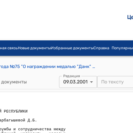
Ц
ная связь
Новые документы
Избранные документы
Справка
Популярны
Указ Президента КР от 9 марта 2001 года №75 "О награждении медалью "Данк" Сарбагышевой Д.Б."
Редакция
 документы
09.03.2001