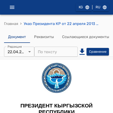
|
KG
RU
›
Главная
Указ Президента КР от 22 апреля 2013 года УП № 82 "О Султанове К.К."
Документ
Реквизиты
Ссылающиеся документы
Редакция
22.04.2013
Сравнение