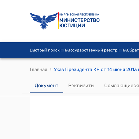
КЫРГЫЗСКАЯ РЕСПУБЛИКА
МИНИСТЕРСТВО
ЮСТИЦИИ
Быстрый поиск НПА
Государственный реестр НПА
Обрат
›
Главная
Документ
Реквизиты
Ссылающиеся