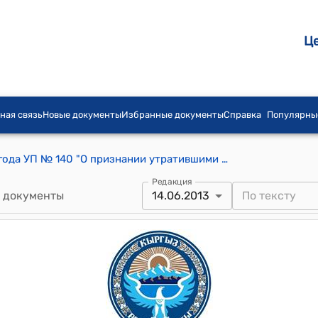
Ц
ная связь
Новые документы
Избранные документы
Справка
Популярны
Указ Президента КР от 14 июня 2013 года УП № 140 "О признании утратившими силу некоторых решений Президента Кыргызской Республики"
Редакция
 документы
14.06.2013