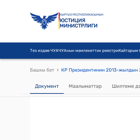
КЫРГЫЗ РЕСПУБЛИКАСЫНЫН
ЮСТИЦИЯ
МИНИСТРЛИГИ
Тез издөө ЧУА
ЧУАнын мамлекеттик реестри
Кайтарым
›
Башкы бет
Документ
Маалыматтар
Шилтеме д