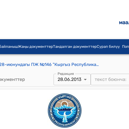
маа
 байланыш
Жаңы документтер
Тандалган документтер
Сурап билүү
Поп
КР Президентинин 2013-жылдын 28-июнундагы ПЖ №146 "Кыргыз Республикасынын жарандыгынан чыгуу жөнүндө" жарлыгы
Редакция
окументтер
28.06.2013