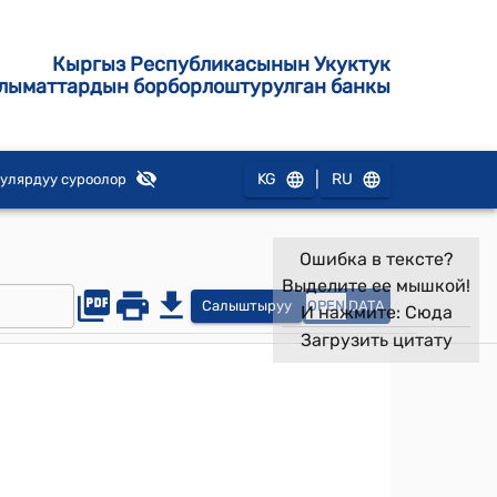
Кыргыз Республикасынын Укуктук
лыматтардын борборлоштурулган банкы
|
KG
RU
улярдуу суроолор
Ошибка в тексте?
Выделите ее мышкой!
Салыштыруу
OPEN
DATA
И нажмите:
Сюда
Загрузить цитату