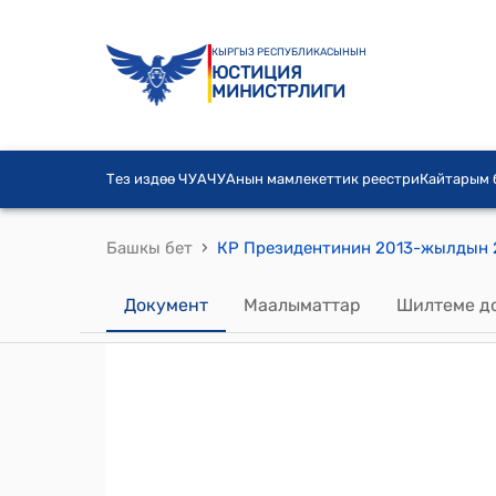
КЫРГЫЗ РЕСПУБЛИКАСЫНЫН
ЮСТИЦИЯ
МИНИСТРЛИГИ
Тез издөө ЧУА
ЧУАнын мамлекеттик реестри
Кайтарым
›
Башкы бет
Документ
Маалыматтар
Шилтеме д