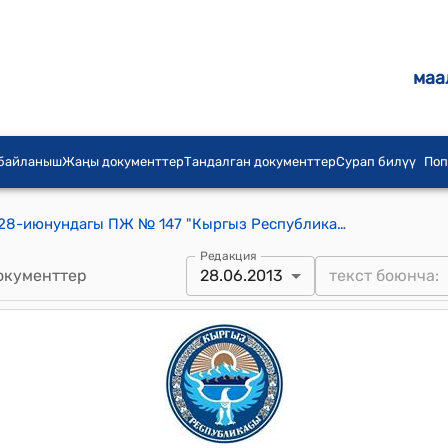
маа
 байланыш
Жаңы документтер
Тандалган документтер
Сурап билүү
Поп
КР Президентинин 2013-жылдын 28-июнундагы ПЖ № 147 "Кыргыз Республикасынын жарандыгына кабыл алуу жөнүндө" жарлыгы
Редакция
окументтер
28.06.2013