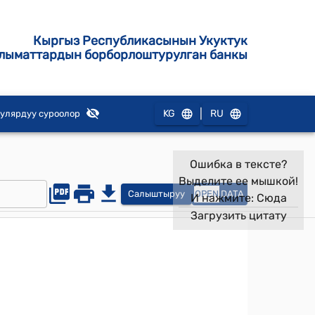
Кыргыз Республикасынын Укуктук
лыматтардын борборлоштурулган банкы
|
KG
RU
улярдуу суроолор
Ошибка в тексте?
Выделите ее мышкой!
Салыштыруу
OPEN
DATA
И нажмите:
Сюда
Загрузить цитату