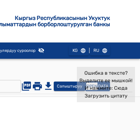
Кыргыз Республикасынын Укуктук
лыматтардын борборлоштурулган банкы
|
KG
RU
улярдуу суроолор
Ошибка в тексте?
Выделите ее мышкой!
Салыштыруу
OPEN
DATA
И нажмите:
Сюда
Загрузить цитату