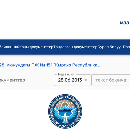
маа
 байланыш
Жаңы документтер
Тандалган документтер
Сурап билүү
Поп
КР Президентинин 2013-жылдын 28-июнундагы ПЖ № 151 "Кыргыз Республикасынын жарандыгына кабыл алуу жөнүндө" жарлыгы
Редакция
окументтер
28.06.2013