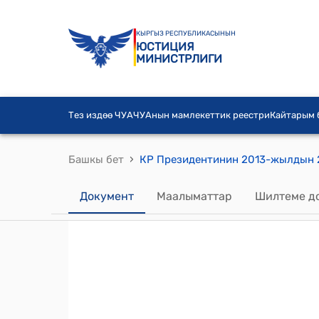
КЫРГЫЗ РЕСПУБЛИКАСЫНЫН
ЮСТИЦИЯ
МИНИСТРЛИГИ
Тез издөө ЧУА
ЧУАнын мамлекеттик реестри
Кайтарым
›
Башкы бет
Документ
Маалыматтар
Шилтеме д