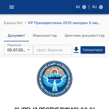
|
KG
RU
›
Башкы бет
КР Президентинин 2013-жылдын 5-июлундагы ПЖ № 158 "Кыргыз Республикасынын жергиликтүү сотторунун судьяларынын ыйгарым укуктарын узартуу жөнүндө" жарлыгы
Документ
Маалыматтар
Шилтеме документтер
Редакция
05.07.2013
Салыштыруу