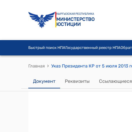
КЫРГЫЗСКАЯ РЕСПУБЛИКА
МИНИСТЕРСТВО
ЮСТИЦИИ
Быстрый поиск НПА
Государственный реестр НПА
Обрат
›
Главная
Документ
Реквизиты
Ссылающиеся