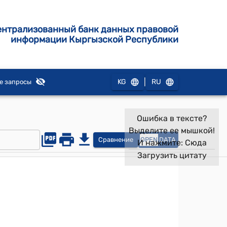
ентрализованный банк данных правовой
информации Кыргызской Республики
|
KG
RU
е запросы
Ошибка в тексте?
Выделите ее мышкой!
Сравнение
OPEN
DATA
И нажмите:
Сюда
Загрузить цитату