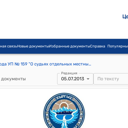
Ц
ная связь
Новые документы
Избранные документы
Справка
Популярны
Указ Президента КР от 5 июля 2013 года УП № 159 "О судьях отдельных местных судов Кыргызской Республики"
Редакция
 документы
05.07.2013