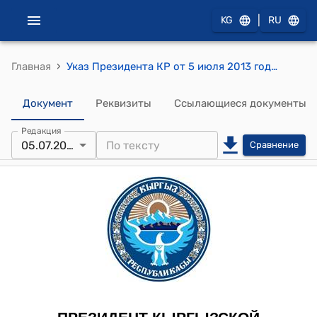
|
KG
RU
›
Главная
Указ Президента КР от 5 июля 2013 года УП № 160 "Об Алымкулове А.Б."
Документ
Реквизиты
Ссылающиеся документы
Редакция
05.07.2013
Сравнение