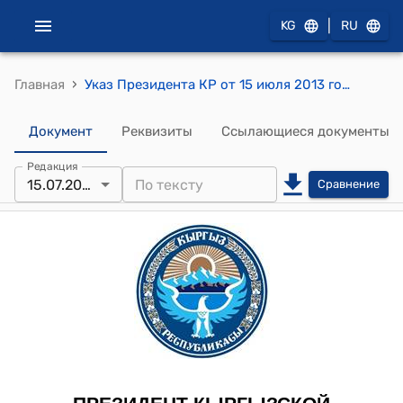
|
KG
RU
›
Главная
Указ Президента КР от 15 июля 2013 года УП № 163 "Об Усубалиеве Т.К."
Документ
Реквизиты
Ссылающиеся документы
Редакция
15.07.2013
Сравнение