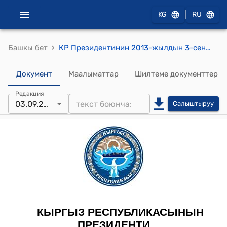
|
KG
RU
›
Башкы бет
КР Президентинин 2013-жылдын 3-сентябрындагы ПЖ № 189 "Кыргыз Республикасынын жарандыгына кабыл алуу жөнүндө" жарлыгы
Документ
Маалыматтар
Шилтеме документтер
Редакция
03.09.2013
Салыштыруу