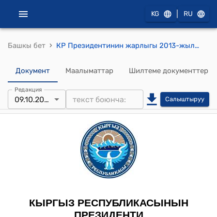
|
KG
RU
›
Башкы бет
КР Президентинин жарлыгы 2013-жылдын 9-октябры ПЖ № 202 "Кыргыз Республикасынын жарандыгына алуу жөнүндө"
Документ
Маалыматтар
Шилтеме документтер
Редакция
09.10.2013
Салыштыруу