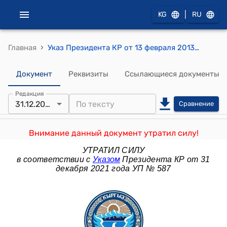
|
KG
RU
›
Главная
Указ Президента КР от 13 февраля 2013 года УП № 26 "О внесении изменений в Указ Президента Кыргызской Республики "О конкурсном отборе эскиза и описания ордена "Курманжан Датка" от 26 ноября 2011 года""
Документ
Реквизиты
Ссылающиеся документы
Редакция
31.12.2021
Сравнение
Внимание данный документ утратил силу!