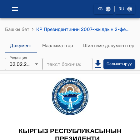
|
KG
RU
›
Башкы бет
КР Президентинин 2007-жылдын 2-февралы ПЖ № 23 "С.А.Айдаров,И.Икирамов,Р.Ы.Матраимов жана башкалар жөнүндө" Жарлыгы
Документ
Маалыматтар
Шилтеме документтер
Редакция
02.02.2007
Салыштыруу