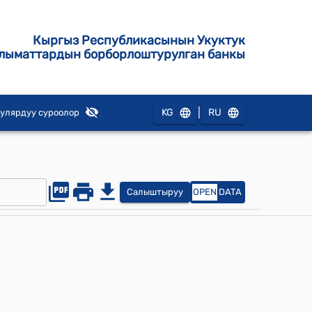
Кыргыз Республикасынын Укуктук
лыматтардын борборлоштурулган банкы
|
KG
RU
улярдуу суроолор
Салыштыруу
OPEN
DATA