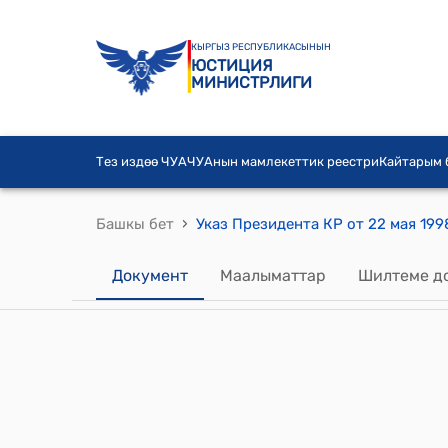
КЫРГЫЗ РЕСПУБЛИКАСЫНЫН
ЮСТИЦИЯ
МИНИСТРЛИГИ
Тез издөө ЧУА
ЧУАнын мамлекеттик реестри
Кайтарым
›
Башкы бет
Документ
Маалыматтар
Шилтеме д