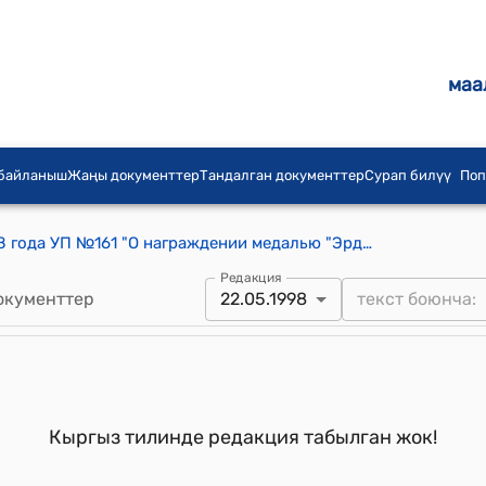
маа
 байланыш
Жаңы документтер
Тандалган документтер
Сурап билүү
Поп
Указ Президента КР от 22 мая 1998 года УП №161 "О награждении медалью "Эрдик" Мусуралиева Р.Т., Турдубаева Г.Ж."
Редакция
окументтер
22.05.1998
Кыргыз тилинде редакция табылган жок!