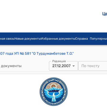
Ц
ная связь
Новые документы
Избранные документы
Справка
Популярны
07 года УП № 581 "О Турдумамбетове Т.О."
Редакция
 документы
27.12.2007