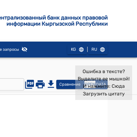
ентрализованный банк данных правовой
информации Кыргызской Республики
|
KG
RU
е запросы
Ошибка в тексте?
Выделите ее мышкой!
Сравнение
OPEN
DATA
И нажмите:
Сюда
Загрузить цитату