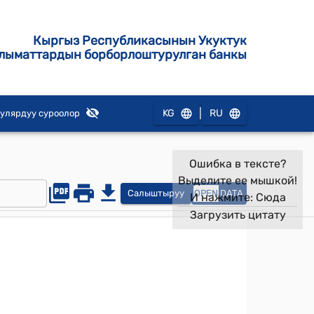
Кыргыз Республикасынын Укуктук
лыматтардын борборлоштурулган банкы
|
KG
RU
улярдуу суроолор
Ошибка в тексте?
Выделите ее мышкой!
Салыштыруу
OPEN
DATA
И нажмите:
Сюда
Загрузить цитату