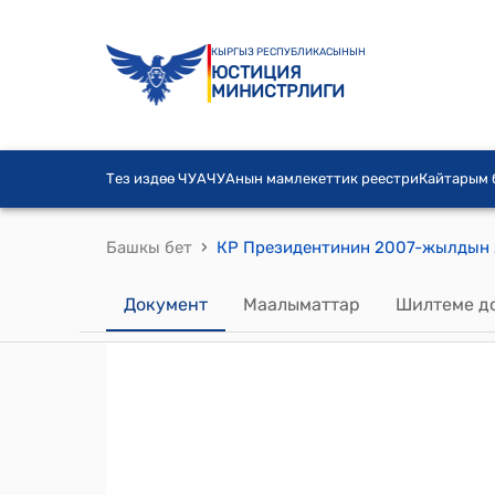
КЫРГЫЗ РЕСПУБЛИКАСЫНЫН
ЮСТИЦИЯ
МИНИСТРЛИГИ
Тез издөө ЧУА
ЧУАнын мамлекеттик реестри
Кайтарым
›
Башкы бет
Документ
Маалыматтар
Шилтеме д